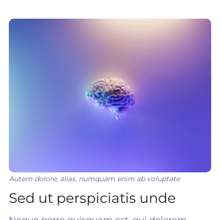
Autem dolore, alias, numquam enim ab voluptate
Sed ut perspiciatis unde