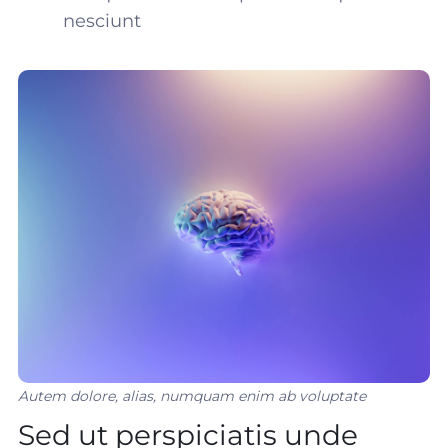
nesciunt
Autem dolore, alias, numquam enim ab voluptate
Sed ut perspiciatis unde